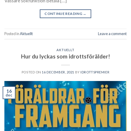
Vassare sökfunktion Betala […]
CONTINUE READING
→
Posted in
Aktuellt
Leave a comment
AKTUELLT
Hur du lyckas som idrottsförälder!
POSTED ON
16 DECEMBER, 2021
BY
IDROTTSPREMIER
16
dec