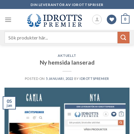
Skip
DIN LEVERANTÖR AV IDROTTSPRISER
to
content
0
Sök
efter:
AKTUELLT
Ny hemsida lanserad
POSTED ON
5 JANUARI, 2022
BY
IDROTTSPREMIER
05
jan