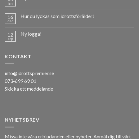
jan
Hur du lyckas som idrottsförälder!
16
dec
Ny logga!
12
sep
KONTAKT
info@idrottspremier.se
073-699 69 01
Skicka ett meddelande
NYHETSBREV
Missa inte våra erbjudanden eller nyheter. Anmäl dig till vårt