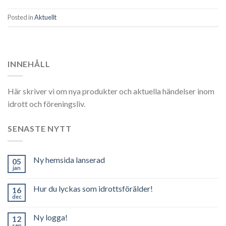
Posted in
Aktuellt
INNEHÅLL
Här skriver vi om nya produkter och aktuella händelser inom
idrott och föreningsliv.
SENASTE NYTT
Ny hemsida lanserad
05
jan
Hur du lyckas som idrottsförälder!
16
dec
Ny logga!
12
sep