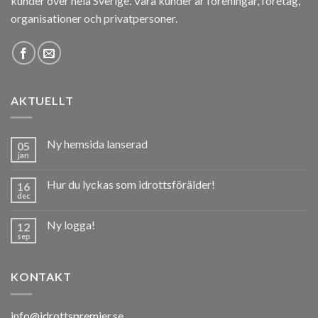
kunder över hela Sverige. Våra kunder är föreningar, företag,
organisationer och privatpersoner.
AKTUELLT
Ny hemsida lanserad
05
jan
Hur du lyckas som idrottsförälder!
16
dec
Ny logga!
12
sep
KONTAKT
info@idrottspremier.se