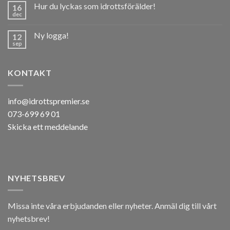
Hur du lyckas som idrottsförälder!
16
dec
Ny logga!
12
sep
KONTAKT
info@idrottspremier.se
073-699 69 01
Skicka ett meddelande
NYHETSBREV
Missa inte våra erbjudanden eller nyheter. Anmäl dig till vårt
nyhetsbrev!