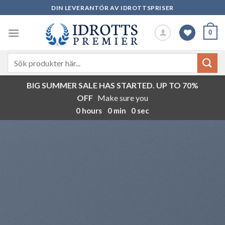
Skip
DIN LEVERANTÖR AV IDROTTSPRISER
to
content
0
Sök
efter:
BIG SUMMER SALE HAS STARTED. UP TO 70%
OFF
Make sure you
0
hours
0
min
0
sec