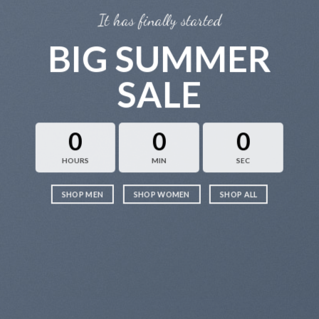
It has finally started
BIG SUMMER
SALE
0
0
0
HOURS
MIN
SEC
SHOP MEN
SHOP WOMEN
SHOP ALL