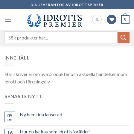
Skip
DIN LEVERANTÖR AV IDROTTSPRISER
to
content
0
Sök
efter:
INNEHÅLL
Här skriver vi om nya produkter och aktuella händelser inom
idrott och föreningsliv.
SENASTE NYTT
Ny hemsida lanserad
05
jan
Hur du lyckas som idrottsförälder!
16