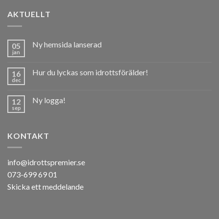
AKTUELLT
Ny hemsida lanserad
05
jan
Hur du lyckas som idrottsförälder!
16
dec
Ny logga!
12
sep
KONTAKT
info@idrottspremier.se
073-699 69 01
Skicka ett meddelande