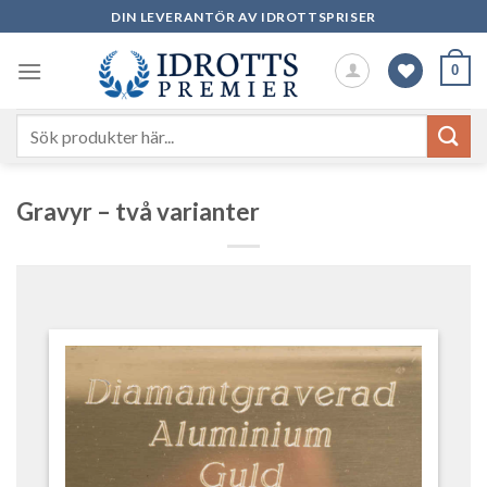
Skip
DIN LEVERANTÖR AV IDROTTSPRISER
to
content
0
Sök
efter:
Gravyr – två varianter