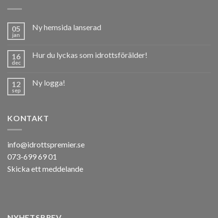
Ny hemsida lanserad
05
jan
Hur du lyckas som idrottsförälder!
16
dec
Ny logga!
12
sep
KONTAKT
info@idrottspremier.se
073-699 69 01
Skicka ett meddelande
NYHETSBREV