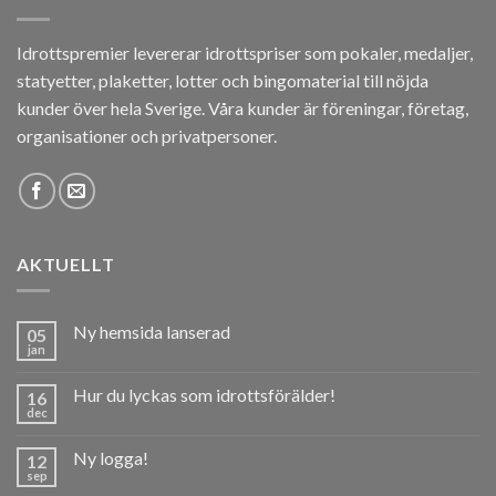
Idrottspremier levererar idrottspriser som pokaler, medaljer,
statyetter, plaketter, lotter och bingomaterial till nöjda
kunder över hela Sverige. Våra kunder är föreningar, företag,
organisationer och privatpersoner.
AKTUELLT
Ny hemsida lanserad
05
jan
Hur du lyckas som idrottsförälder!
16
dec
Ny logga!
12
sep