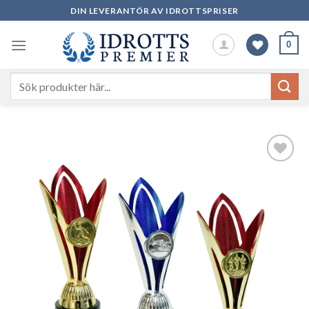
Skip
DIN LEVERANTÖR AV IDROTTSPRISER
to
content
0
Sök
efter:
Add to
wishlist