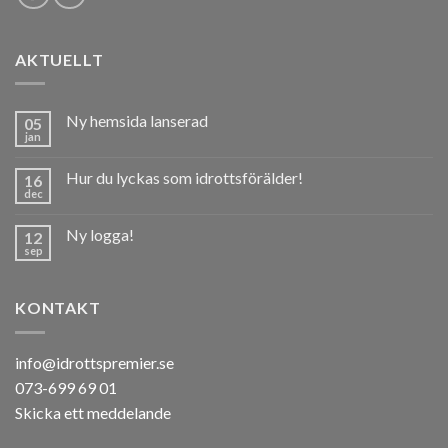
AKTUELLT
Ny hemsida lanserad
05
jan
Hur du lyckas som idrottsförälder!
16
dec
Ny logga!
12
sep
KONTAKT
info@idrottspremier.se
073-699 69 01
Skicka ett meddelande