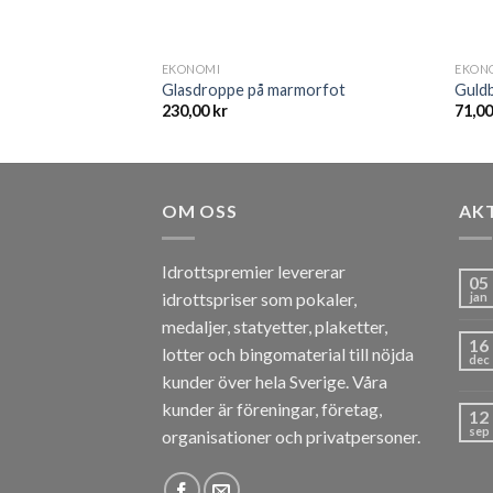
EKONOMI
EKON
tter
Glasdroppe på marmorfot
Guldb
230,00
kr
71,0
OM OSS
AK
Idrottspremier levererar
05
idrottspriser som pokaler,
jan
medaljer, statyetter, plaketter,
16
lotter och bingomaterial till nöjda
dec
kunder över hela Sverige. Våra
kunder är föreningar, företag,
12
sep
organisationer och privatpersoner.