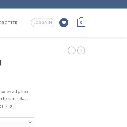
LOGGA IN
0
IDROTTER
l
monterad på en
 tre storlekar.
g prägel.