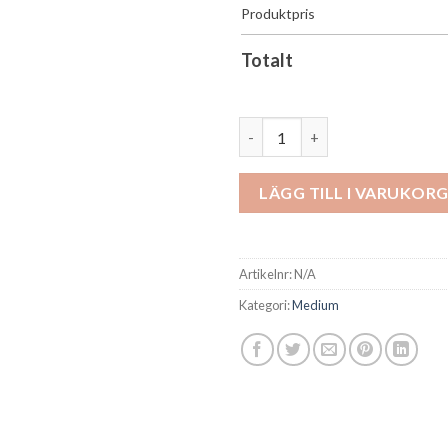
Produktpris
Totalt
Statyett handboll mängd
LÄGG TILL I VARUKOR
Artikelnr:
N/A
Kategori:
Medium