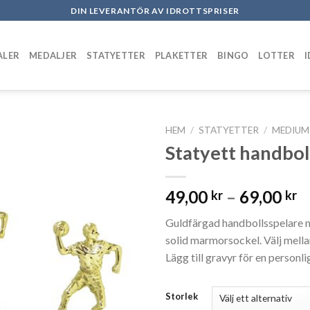
DIN LEVERANTÖR AV IDROTTSPRISER
ALER
MEDALJER
STATYETTER
PLAKETTER
BINGO
LOTTER
HEM
/
STATYETTER
/
MEDIUM
Statyett handbol
Add to
wishlist
49,00
–
69,00
kr
kr
Guldfärgad handbollsspelare 
solid marmorsockel. Välj mellan
Lägg till gravyr för en personli
Storlek