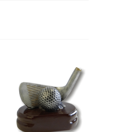
 to
Add to
ist
wishlist