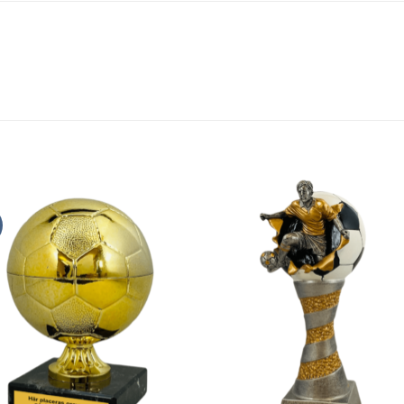
Add to
Add
wishlist
wishl