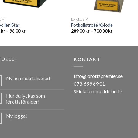
OMI
EXKLUSIV
ollen Star
Fotbollstrofé Xplode
0
kr
–
98,00
kr
289,00
kr
–
700,00
kr
TUELLT
KONTAKT
info@idrottspremier.se
Ny hemsida lanserad
073-699 69 01
Skicka ett meddelande
Hur du lyckas som
idrottsförälder!
Ny logga!