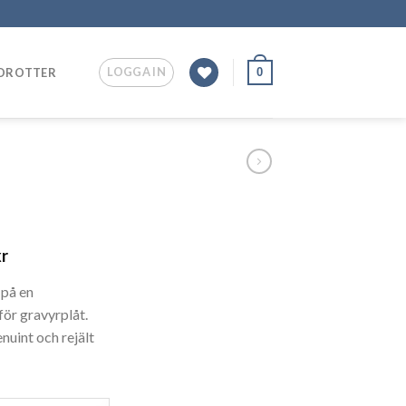
LOGGA IN
0
IDROTTER
kr
 på en
ör gravyrplåt.
nuint och rejält