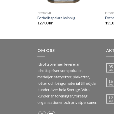
EKONOMI
EKON
Fotbollsspelare kvinnlig
Fotbo
129,00
kr
135,
OM OSS
AK
Idrottspremier levererar
05
idrottspriser som pokaler,
jan
medaljer, statyetter, plaketter,
16
lotter och bingomaterial till nöjda
dec
kunder över hela Sverige. Våra
kunder är föreningar, företag,
12
sep
organisationer och privatpersoner.