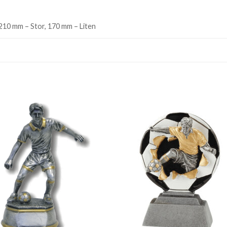
210 mm – Stor, 170 mm – Liten
Add to
Add
wishlist
wishl