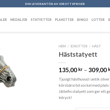
DIN LEVERANTÖR AV IDROTTSPRISER
ALER
MEDALJER
STATYETTER
PLAKETTER
BINGO
LOTTER
HEM
/
IDROTTER
/
HÄST
Häststatyett
Add to
wishlist
135,00
–
309,00
kr
Tjusigt hästhuvud i antik silver
körsbärsröd sockel med plats f
Jättefin statyett som ger ett ge
intryck!