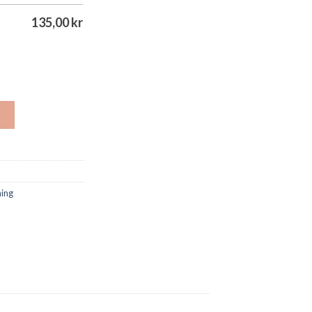
135,00
kr
G
ing