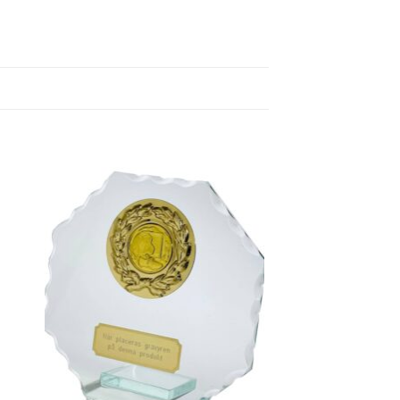
 to
Add to
ist
wishlist