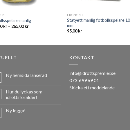
OMI
EKONOMI
Statyett manlig fotbollsspelare 1
llsspelare manlig
mm
00
kr
–
265,00
kr
95,00
kr
TUELLT
KONTAKT
info@idrottspremier.se
Ny hemsida lanserad
073-699 69 01
Skicka ett meddelande
Hur du lyckas som
idrottsförälder!
Ny logga!