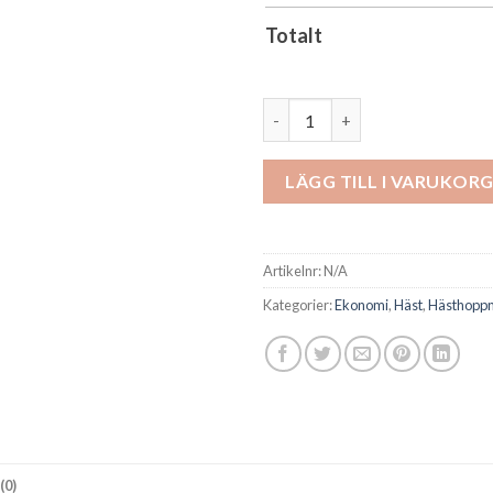
Totalt
Häststatyett mängd
LÄGG TILL I VARUKOR
Artikelnr:
N/A
Kategorier:
Ekonomi
,
Häst
,
Hästhoppn
(0)