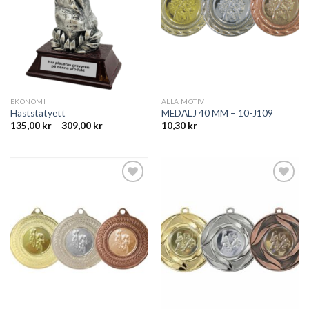
EKONOMI
ALLA MOTIV
Häststatyett
MEDALJ 40 MM – 10-J109
135,00
kr
–
309,00
kr
10,30
kr
Add to
Add to
wishlist
wishlist