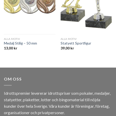
ALLA MOTIV
ALLA MOTIV
Medalj Stilig – 50 mm
Statyett Sportfigur
13,00
kr
39,00
kr
OM OSS
Idrottspremier levererar idrottspriser som pokaler, medaljer,
statyetter, plaketter, lotter och bingomaterial till nöjda
kunder över hela Sverige. Våra kunder är föreningar, företag,
organisationer och privatpersoner.