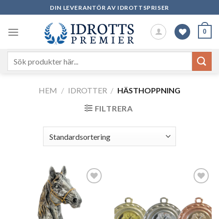
Skip
DIN LEVERANTÖR AV IDROTTSPRISER
to
content
0
Sök
efter:
HEM
/
IDROTTER
/
HÄSTHOPPNING
FILTRERA
Add to
Add to
wishlist
wishlist