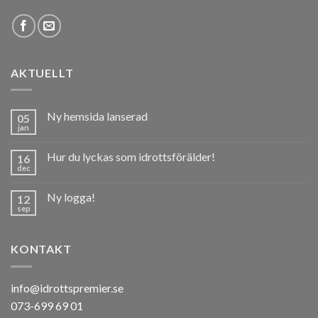
AKTUELLT
Ny hemsida lanserad
05
jan
Hur du lyckas som idrottsförälder!
16
dec
Ny logga!
12
sep
KONTAKT
info@idrottspremier.se
073-699 69 01