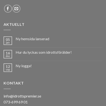
AKTUELLT
Ny hemsida lanserad
05
jan
Hur du lyckas som idrottsförälder!
16
dec
Ny logga!
12
sep
KONTAKT
info@idrottspremier.se
073-699 69 01