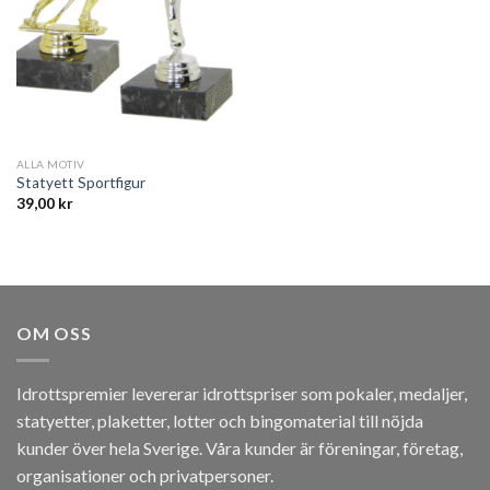
ALLA MOTIV
Statyett Sportfigur
39,00
kr
OM OSS
Idrottspremier levererar idrottspriser som pokaler, medaljer,
statyetter, plaketter, lotter och bingomaterial till nöjda
kunder över hela Sverige. Våra kunder är föreningar, företag,
organisationer och privatpersoner.