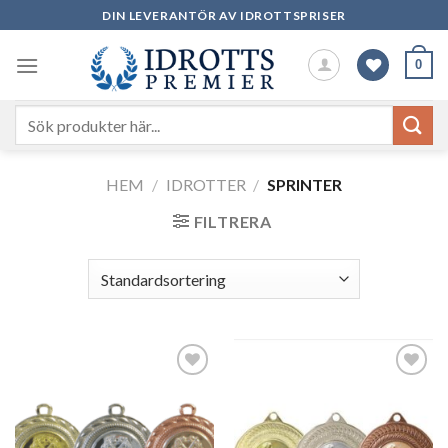
Skip
DIN LEVERANTÖR AV IDROTTSPRISER
to
content
0
Sök
efter:
HEM
/
IDROTTER
/
SPRINTER
FILTRERA
Add to
Add to
wishlist
wishlist