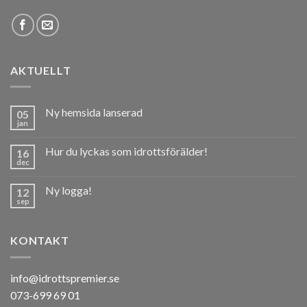
AKTUELLT
Ny hemsida lanserad
05
jan
Hur du lyckas som idrottsförälder!
16
dec
Ny logga!
12
sep
KONTAKT
info@idrottspremier.se
073-699 69 01