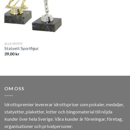
ALLA MOTIV
Statyett Sportfigur
39,00
kr
OM OSS
Idrottspremier levererar idrottspriser som pokaler, medaljer,
statyetter, plaketter, lotter och bingomaterial till nöjda
kunder över hela Sverige. Våra kunder är föreningar, företag,
organisationer och privatpersoner.