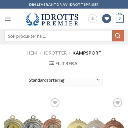
Skip
DIN LEVERANTÖR AV IDROTTSPRISER
to
content
0
Sök
efter:
HEM
/
IDROTTER
/
KAMPSPORT
FILTRERA
Add to
Add to
wishlist
wishlist